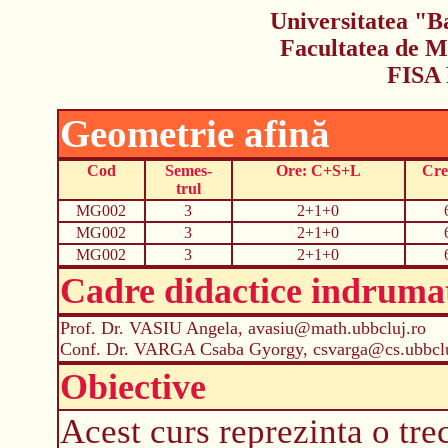
Universitatea "B
Facultatea de M
FISA
Geometrie afină
Cod
Semes-
Ore: C+S+L
Cre
trul
MG002
3
2+1+0
MG002
3
2+1+0
MG002
3
2+1+0
Cadre didactice indruma
Prof. Dr. VASIU Angela, avasiu@math.ubbcluj.ro
Conf. Dr. VARGA Csaba Gyorgy, csvarga@cs.ubbclu
Obiective
Acest curs reprezinta o tre