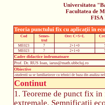
Universitatea "B
Facultatea de M
FISA
Teoria punctului fix cu aplicaţii în e
Cod
Semes-
Ore: C+S+L
Cre
trul
ME023
7
2+1+0
ME023
7
2+1+0
Cadre didactice indrumatoare
Prof. Dr. RUS Ioan, iarus@math.ubbcluj.ro
Obiective
-studentii sa se familiarizeze cu tehnici de baza din analiza ne
Continut
1. Teoreme de punct fix in
extremale. Semnificatii ec