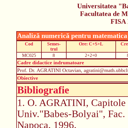
Universitatea "B
Facultatea de M
FISA
Analiză numerică pentru matematica 
Cod
Semes-
Ore: C+S+L
Cre
trul
MC025
8
2+2+0
Cadre didactice indrumatoare
Prof. Dr. AGRATINI Octavian, agratini@math.ubbclu
Obiective
Bibliografie
1. O. AGRATINI, Capitole s
Univ."Babes-Bolyai", Fac. 
Napoca, 1996.