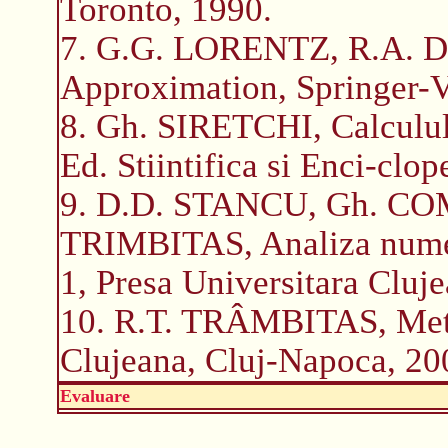
Toronto, 1990.
7. G.G. LORENTZ, R.A. D
Approximation, Springer-Ve
8. Gh. SIRETCHI, Calculul d
Ed. Stiintifica si Enci-clo
9. D.D. STANCU, Gh. CO
TRIMBITAS, Analiza nume-r
1, Presa Universitara Cluj
10. R.T. TRÂMBITAS, Metod
Clujeana, Cluj-Napoca, 20
Evaluare