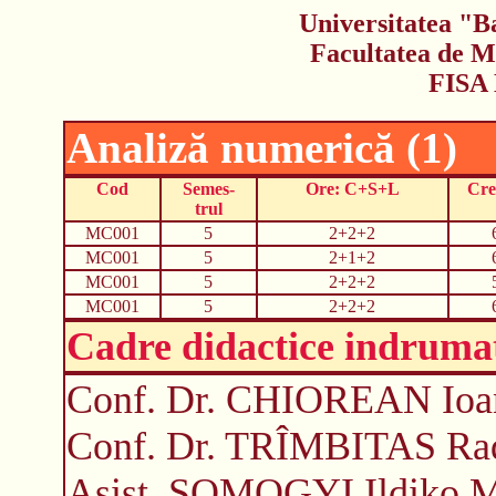
Universitatea "B
Facultatea de M
FISA
Analiză numerică (1)
Cod
Semes-
Ore: C+S+L
Cre
trul
MC001
5
2+2+2
MC001
5
2+1+2
MC001
5
2+2+2
MC001
5
2+2+2
Cadre didactice indruma
Conf. Dr. CHIOREAN Ioan
Conf. Dr. TRÎMBITAS Radu
Asist. SOMOGYI Ildiko M