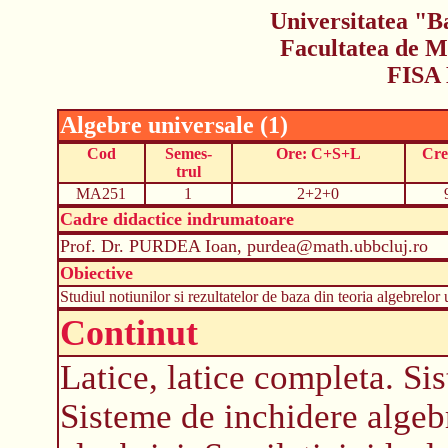
Universitatea "B
Facultatea de M
FISA
Algebre universale (1)
Cod
Semes-
Ore: C+S+L
Cre
trul
MA251
1
2+2+0
Cadre didactice indrumatoare
Prof. Dr. PURDEA Ioan, purdea@math.ubbcluj.ro
Obiective
Studiul notiunilor si rezultatelor de baza din teoria algebrelor 
Continut
Latice, latice completa. Si
Sisteme de inchidere algebr