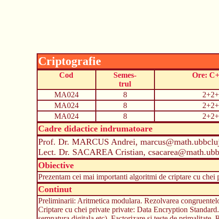
Criptografie
Cod
Semes-
Ore: C
trul
MA024
8
2+2+
MA024
8
2+2+
MA024
8
2+2+
Cadre didactice indrumatoare
Prof. Dr. MARCUS Andrei, marcus@math.ubbcluj
Lect. Dr. SACAREA Cristian, csacarea@math.ubbc
Obiective
Prezentam cei mai importanti algoritmi de criptare cu chei
Continut
Preliminarii: Aritmetica modulara. Rezolvarea congruentelor
Criptare cu chei private private: Data Encryption Standard
semnatura digitala etc). Factorizare si teste de primalitate