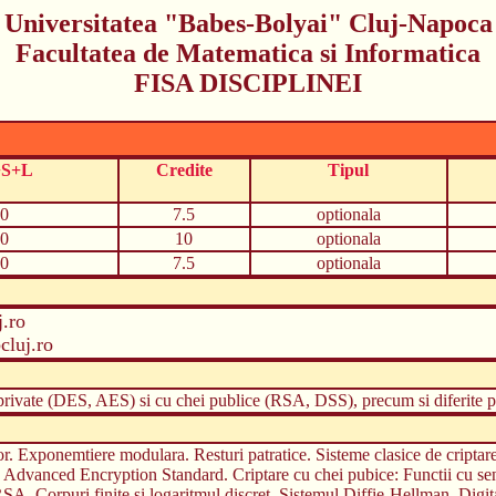
Universitatea "Babes-Bolyai" Cluj-Napoca
Facultatea de Matematica si Informatica
FISA DISCIPLINEI
+S+L
Credite
Tipul
0
7.5
optionala
0
10
optionala
0
7.5
optionala
.ro
luj.ro
 private (DES, AES) si cu chei publice (RSA, DSS), precum si diferite pr
. Exponemtiere modulara. Resturi patratice. Sisteme clasice de criptare
. Advanced Encryption Standard. Criptare cu chei pubice: Functii cu sens
. RSA. Corpuri finite si logaritmul discret. Sistemul Diffie-Hellman. Digi