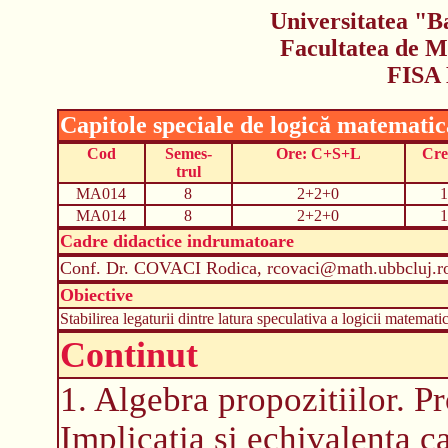
Universitatea "B
Facultatea de M
FISA
Capitole speciale de logică matematic
Cod
Semes-
Ore: C+S+L
Cre
trul
MA014
8
2+2+0
1
MA014
8
2+2+0
1
Cadre didactice indrumatoare
Conf. Dr. COVACI Rodica, rcovaci@math.ubbcluj.r
Obiective
Stabilirea legaturii dintre latura speculativa a logicii matematic
Continut
1. Algebra propozitiilor. P
Implicatia si echivalenta 