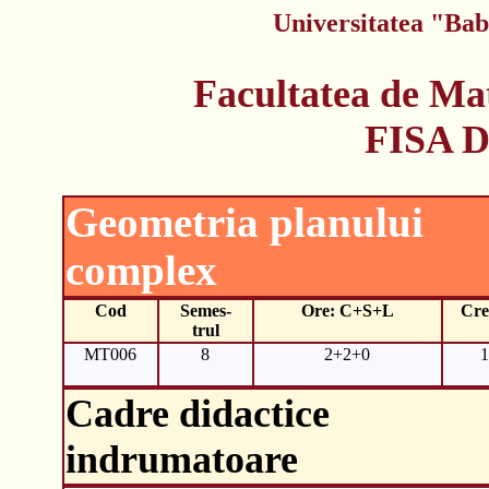
Universitatea "Bab
Facultatea de Ma
FISA 
Geometria planului
complex
Cod
Semes-
Ore: C+S+L
Cre
trul
MT006
8
2+2+0
1
Cadre didactice
indrumatoare