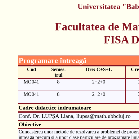
Universitatea "Bab
Facultatea de Ma
FISA 
Programare întreagă
Cod
Semes-
Ore: C+S+L
Cre
trul
MO041
8
2+2+0
MO041
8
2+2+0
Cadre didactice indrumatoare
Conf. Dr. LUPŞA Liana, llupsa@math.ubbcluj.ro
Obiective
Cunoasterea unor metode de rezolvarea a problemei de prog
intreaga precum si a unor clase particulare de programare linia