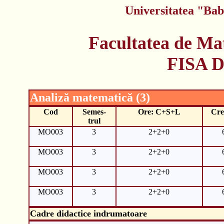
Universitatea "Bab
Facultatea de Ma
FISA 
Analiză matematică (3)
Cod
Semes-
Ore: C+S+L
Cre
trul
MO003
3
2+2+0
MO003
3
2+2+0
MO003
3
2+2+0
MO003
3
2+2+0
Cadre didactice indrumatoare