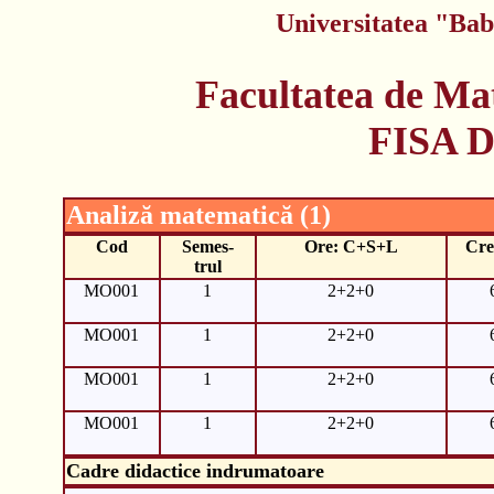
Universitatea "Bab
Facultatea de Ma
FISA 
Analiză matematică (1)
Cod
Semes-
Ore: C+S+L
Cre
trul
MO001
1
2+2+0
MO001
1
2+2+0
MO001
1
2+2+0
MO001
1
2+2+0
Cadre didactice indrumatoare