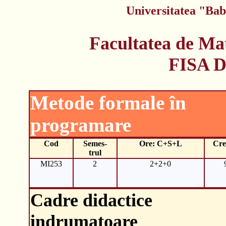
Universitatea "Bab
Facultatea de Ma
FISA 
Metode formale în
programare
Cod
Semes-
Ore: C+S+L
Cre
trul
MI253
2
2+2+0
Cadre didactice
indrumatoare