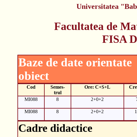
Universitatea "Bab
Facultatea de Ma
FISA 
Baze de date orientate
obiect
Cod
Semes-
Ore: C+S+L
Cre
trul
MI088
8
2+0+2
MI088
8
2+0+2
1
Cadre didactice