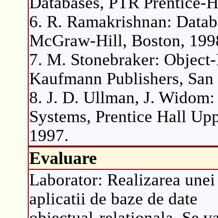
Databases, PTR Prentice-H
6. R. Ramakrishnan: Dat
McGraw-Hill, Boston, 199
7. M. Stonebraker: Objec
Kaufmann Publishers, San 
8. J. D. Ullman, J. Widom:
Systems, Prentice Hall Upp
1997.
Evaluare
Laborator: Realizarea unei
aplicatii de baze de date
obiectual-relationala. Se v