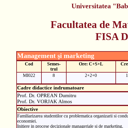
Universitatea "Bab
Facultatea de Ma
FISA 
Management şi marketing
Cod
Semes-
Ore: C+S+L
Cre
trul
MI022
8
2+2+0
1
Cadre didactice indrumatoare
Prof. Dr. OPREAN Dumitru
Prof. Dr. VORJAK Almos
Obiective
Familiarizarea studentilor cu problematica organizarii si condu
economiei.
Initiere in procese decizionale manageriale si de marketing.