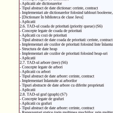
- Aplicatii ale dictionarelor
- Tipul abstract de date dictionar: cerinte, contract
- Implementari ale dictionarelor folosind tablouri booleene, f
- [Dictionare în biblioteca de clase Java]
- Aplicatii
2.6. TAD-ul coada de prioritati (priority queue) (S6)
- Concepte legate de coada de prioritati
- Aplicatii cu cozi de prioritati
- Tipul abstract de date coada de prioritati: cerinte, contract
- Implementari ale cozilor de prioritati folosind liste înlantu
- Structura de date heap
- Implementari ale cozilor de prioritati folosind heap-uri
- Aplicatii
2.7. TAD-ul arbore (tree) (S6)
- Concepte legate de arbori
- Aplicatii cu arbori
- Tipul abstract de date arbore: cerinte, contract
- Implementari înlantuite ai arborilor
- Tipuri abstracte de date arbore cu diferite proprietati
- Aplicatii
2.8. TAD-ul graf (graph) (S7)
- Concepte legate de grafuri
- Aplicatii cu grafuri
- Tipul abstract de date arbore: cerinte, contract
- Reprezentari statice (prin multimea muchiilor, prin multi