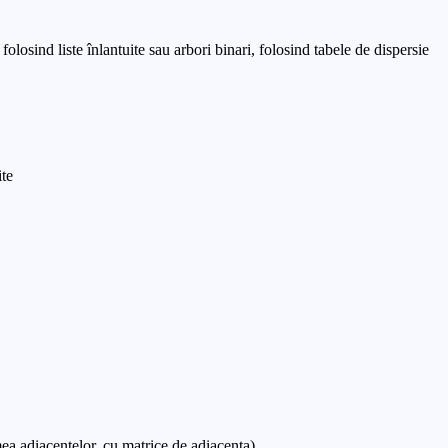
olosind liste înlantuite sau arbori binari, folosind tabele de dispersie
ite
mea adiacentelor, cu matrice de adiacenta)