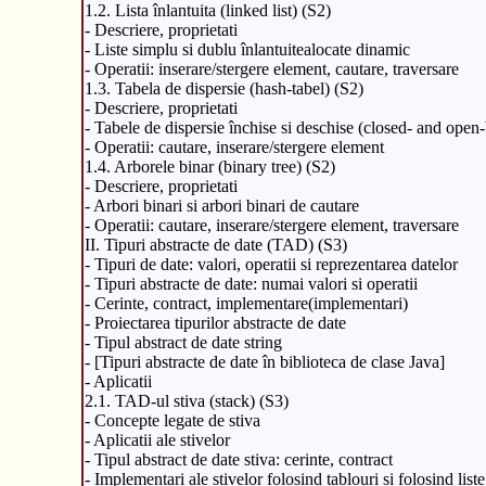
1.2. Lista înlantuita (linked list) (S2)
- Descriere, proprietati
- Liste simplu si dublu înlantuitealocate dinamic
- Operatii: inserare/stergere element, cautare, traversare
1.3. Tabela de dispersie (hash-tabel) (S2)
- Descriere, proprietati
- Tabele de dispersie închise si deschise (closed- and open
- Operatii: cautare, inserare/stergere element
1.4. Arborele binar (binary tree) (S2)
- Descriere, proprietati
- Arbori binari si arbori binari de cautare
- Operatii: cautare, inserare/stergere element, traversare
II. Tipuri abstracte de date (TAD) (S3)
- Tipuri de date: valori, operatii si reprezentarea datelor
- Tipuri abstracte de date: numai valori si operatii
- Cerinte, contract, implementare(implementari)
- Proiectarea tipurilor abstracte de date
- Tipul abstract de date string
- [Tipuri abstracte de date în biblioteca de clase Java]
- Aplicatii
2.1. TAD-ul stiva (stack) (S3)
- Concepte legate de stiva
- Aplicatii ale stivelor
- Tipul abstract de date stiva: cerinte, contract
- Implementari ale stivelor folosind tablouri si folosind liste