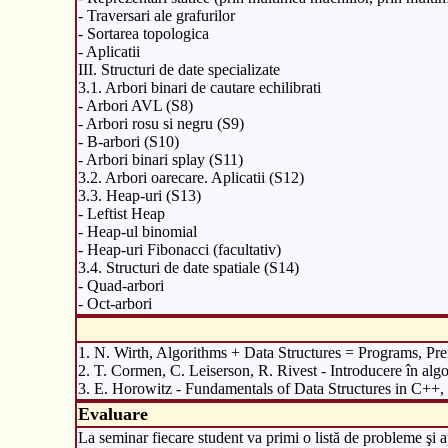
- Traversari ale grafurilor
- Sortarea topologica
- Aplicatii
III. Structuri de date specializate
3.1. Arbori binari de cautare echilibrati
- Arbori AVL (S8)
- Arbori rosu si negru (S9)
- B-arbori (S10)
- Arbori binari splay (S11)
3.2. Arbori oarecare. Aplicatii (S12)
3.3. Heap-uri (S13)
- Leftist Heap
- Heap-ul binomial
- Heap-uri Fibonacci (facultativ)
3.4. Structuri de date spatiale (S14)
- Quad-arbori
- Oct-arbori
1. N. Wirth, Algorithms + Data Structures = Programs, Pren
2. T. Cormen, C. Leiserson, R. Rivest - Introducere în alg
3. E. Horowitz - Fundamentals of Data Structures in C++
Evaluare
La seminar fiecare student va primi o listă de probleme şi apl