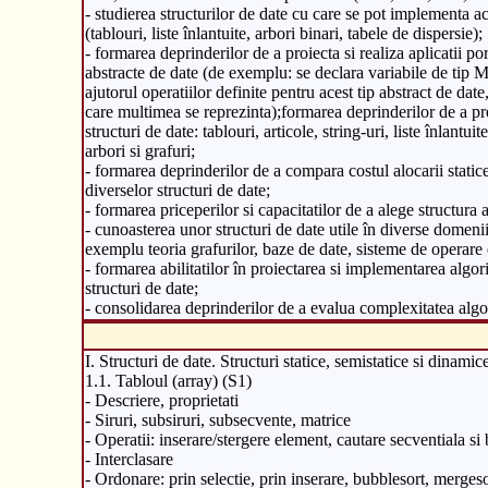
- studierea structurilor de date cu care se pot implementa ac
(tablouri, liste înlantuite, arbori binari, tabele de dispersie);
- formarea deprinderilor de a proiecta si realiza aplicatii por
abstracte de date (de exemplu: se declara variabile de tip 
ajutorul operatiilor definite pentru acest tip abstract de date
care multimea se reprezinta);formarea deprinderilor de a pre
structuri de date: tablouri, articole, string-uri, liste înlantuit
arbori si grafuri;
- formarea deprinderilor de a compara costul alocarii statice
diverselor structuri de date;
- formarea priceperilor si capacitatilor de a alege structura 
- cunoasterea unor structuri de date utile în diverse domenii
exemplu teoria grafurilor, baze de date, sisteme de operare e
- formarea abilitatilor în proiectarea si implementarea algor
structuri de date;
- consolidarea deprinderilor de a evalua complexitatea algor
I. Structuri de date. Structuri statice, semistatice si dinamic
1.1. Tabloul (array) (S1)
- Descriere, proprietati
- Siruri, subsiruri, subsecvente, matrice
- Operatii: inserare/stergere element, cautare secventiala si 
- Interclasare
- Ordonare: prin selectie, prin inserare, bubblesort, merges