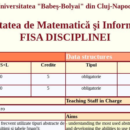
niversitatea "Babeş-Bolyai" din Cluj-Napo
tatea de Matematică şi Infor
FISA DISCIPLINEI
Data structures
+S+L
Credite
Tipul
0
5
obligatorie
0
5
obligatorie
Teaching Staff in Charge
.ro
Aims
frecvent utilizate tipuri abstracte de
- understanding the most used abstrac
multimi si tabele [map]);
and developing the abilities to use 