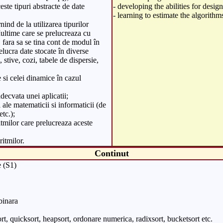
este tipuri abstracte de date
- developing the abilities for desig
- learning to estimate the algorithm
nind de la utilizarea tipurilor
Multime care se prelucreaza cu
, fara sa se tina cont de modul în
lucra date stocate în diverse
e, stive, cozi, tabele de dispersie,
 si celei dinamice în cazul
adecvata unei aplicatii;
 ale matematicii si informaticii (de
tc.);
itmilor care prelucreaza aceste
itmilor.
Continut
e (S1)
binara
ort, quicksort, heapsort, ordonare numerica, radixsort, bucketsort etc.