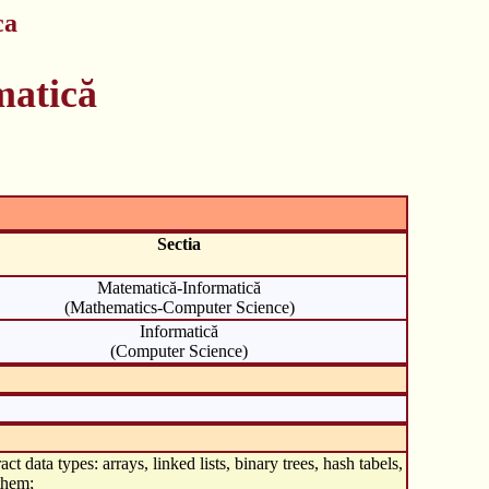
ca
matică
Sectia
Matematică-Informatică
(Mathematics-Computer Science)
Informatică
(Computer Science)
t data types: arrays, linked lists, binary trees, hash tabels,
them;