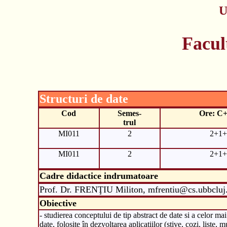
U
Facul
Structuri de date
Cod
Semes-
Ore: C
trul
MI011
2
2+1+
MI011
2
2+1+
Cadre didactice indrumatoare
Prof. Dr. FRENŢIU Militon, mfrentiu@cs.ubbcluj
Obiective
- studierea conceptului de tip abstract de date si a celor mai 
date, folosite în dezvoltarea aplicatiilor (stive, cozi, liste, 