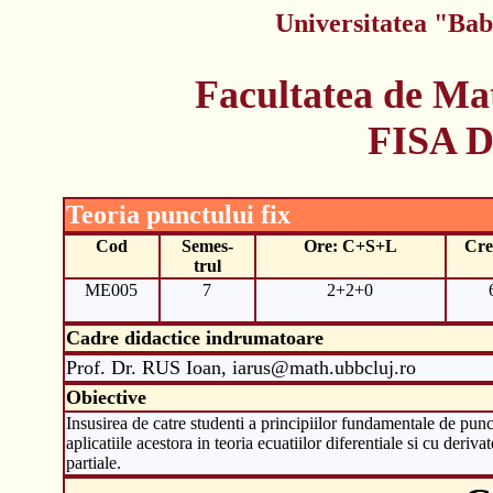
Universitatea "Bab
Facultatea de Ma
FISA 
Teoria punctului fix
Cod
Semes-
Ore: C+S+L
Cre
trul
ME005
7
2+2+0
Cadre didactice indrumatoare
Prof. Dr. RUS Ioan, iarus@math.ubbcluj.ro
Obiective
Insusirea de catre studenti a principiilor fundamentale de punct
aplicatiile acestora in teoria ecuatiilor diferentiale si cu derivat
partiale.