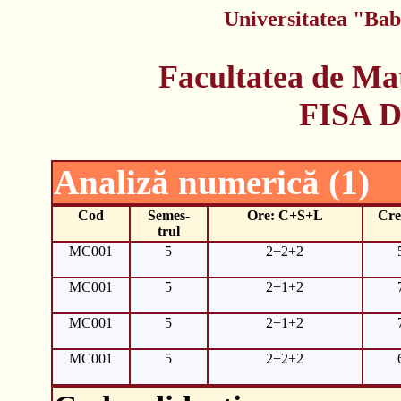
Universitatea "Bab
Facultatea de Ma
FISA 
Analiză numerică (1)
Cod
Semes-
Ore: C+S+L
Cre
trul
MC001
5
2+2+2
MC001
5
2+1+2
MC001
5
2+1+2
MC001
5
2+2+2