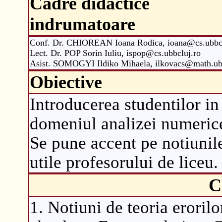
Cadre didactice
indrumatoare
Conf. Dr. CHIOREAN Ioana Rodica, ioana@cs.ubbcl
Lect. Dr. POP Sorin Iuliu, ispop@cs.ubbcluj.ro
Asist. SOMOGYI Ildiko Mihaela, ilkovacs@math.ubb
Obiective
Introducerea studentilor in
domeniul analizei numeric
Se pune accent pe notiunil
utile profesorului de liceu.
C
1. Notiuni de teoria eroril