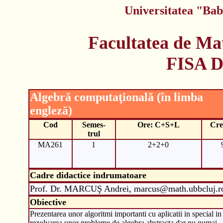
Universitatea "Bab
Facultatea de Ma
FISA 
Algebră computaţională (în limba
engleză)
Cod
Semes-
Ore: C+S+L
Cre
trul
MA261
1
2+2+0
Cadre didactice indrumatoare
Prof. Dr. MARCUŞ Andrei, marcus@math.ubbcluj.r
Obiective
Prezentarea unor algoritmi importanti cu aplicatii in special in
rezolvarea unor probleme de algebra abstracta dar nu numai.