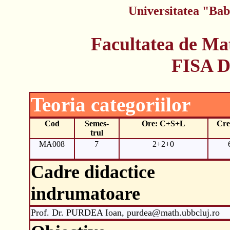
Universitatea "Bab
Facultatea de Ma
FISA 
Teoria categoriilor
Cod
Semes-
Ore: C+S+L
Cre
trul
MA008
7
2+2+0
Cadre didactice
indrumatoare
Prof. Dr. PURDEA Ioan, purdea@math.ubbcluj.ro